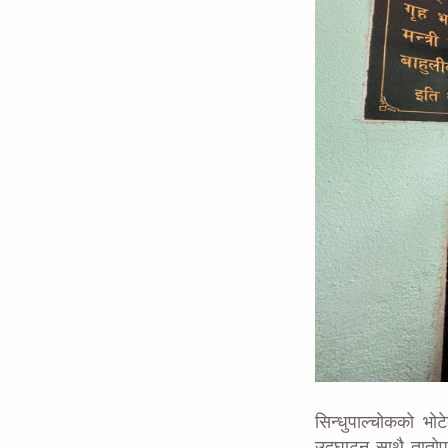
सिन्धुपाल्चोकको भो
उदघाटन साथै तातोपा