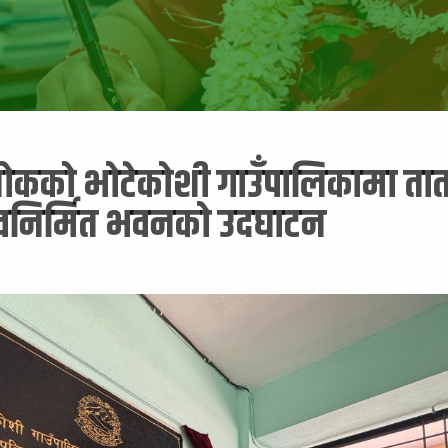
्चोकको भोटेकोशी गाउँपालिकामा ता
वनिर्मित भवनको उदघाटन