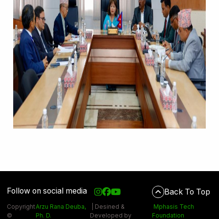
Follow on social media
Back To Top
Copyright
Arzu Rana Deuba,
| Desined &
Mphasis Tech
©
Ph. D.
Developed by
Foundation